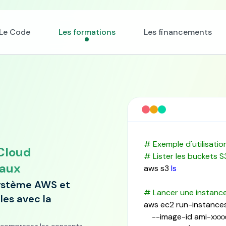
Le Code
Les formations
Les financements
# Exemple d'utilisatio
Cloud
# Lister les buckets S3
taux
aws s3 
ls
système AWS et
# Lancer une instanc
es avec la
aws ec2 run-instances 
	--image-id ami-xxxxxxxx \
