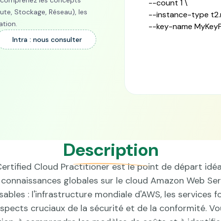
: comprenez les concepts
	--count 1 \

te, Stockage, Réseau), les
	--instance-type t2.micro \

ation.
	--key-name MyKeyP
Intra : nous consulter
Description
ertified Cloud Practitioner est le point de départ id
s connaissances globales sur le cloud Amazon Web Ser
sables : l'infrastructure mondiale d'AWS, les servic
aspects cruciaux de la sécurité et de la conformité. 