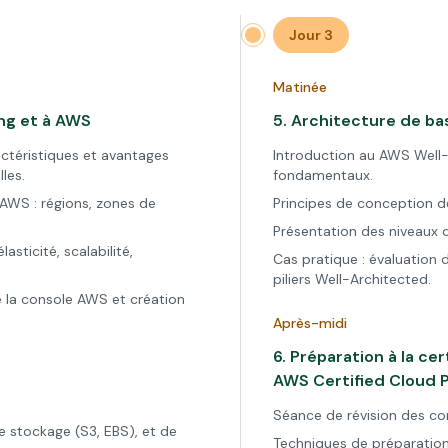
Jour 3
Matinée
ng et à AWS
5.
Architecture de ba
actéristiques et avantages
Introduction au AWS Well-
les.
fondamentaux.
 AWS : régions, zones de
Principes de conception de
Présentation des niveaux 
asticité, scalabilité,
Cas pratique : évaluation d
piliers Well-Architected.
de la console AWS et création
Après-midi
6.
Préparation à la cer
AWS Certified Cloud P
Séance de révision des co
e stockage (S3, EBS), et de
Techniques de préparation