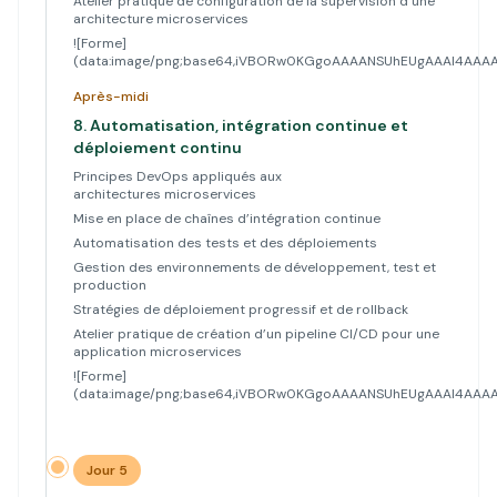
Atelier pratique de configuration de la supervision d’une
architecture microservices
![Forme]
(data:image/png;base64,iVBORw0KGgoAAAANSUhEUgAAAl4A
Après-midi
8.
Automatisation, intégration continue et
déploiement continu
Principes DevOps appliqués aux
architectures microservices
Mise en place de chaînes d’intégration continue
Automatisation des tests et des déploiements
Gestion des environnements de développement, test et
production
Stratégies de déploiement progressif et de rollback
Atelier pratique de création d’un pipeline CI/CD pour une
application microservices
![Forme]
(data:image/png;base64,iVBORw0KGgoAAAANSUhEUgAAAl4A
Jour 5