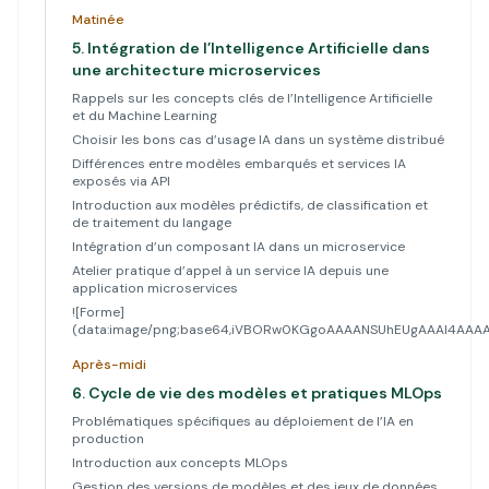
Matinée
5.
Intégration de l’Intelligence Artificielle dans
une architecture microservices
Rappels sur les concepts clés de l’Intelligence Artificielle
et du Machine Learning
Choisir les bons cas d’usage IA dans un système distribué
Différences entre modèles embarqués et services IA
exposés via API
Introduction aux modèles prédictifs, de classification et
de traitement du langage
Intégration d’un composant IA dans un microservice
Atelier pratique d’appel à un service IA depuis une
application microservices
![Forme]
(data:image/png;base64,iVBORw0KGgoAAAANSUhEUgAAAl4A
Après-midi
6.
Cycle de vie des modèles et pratiques MLOps
Problématiques spécifiques au déploiement de l’IA en
production
Introduction aux concepts MLOps
Gestion des versions de modèles et des jeux de données